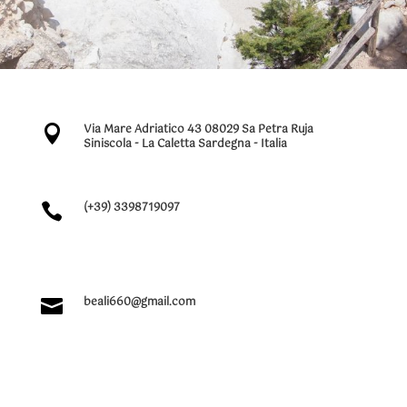
Via Mare Adriatico 43 08029 Sa Petra Ruja

Siniscola - La Caletta Sardegna - Italia
(+39) 3398719097

beali660@gmail.com
